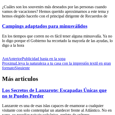
¿Cuáles son los souvenirs más deseados por las personas cuando
vamos de vacaciones? Hemos querido aproximarnos a este tema y
hemos elegido hacerlo con el principal dirigente de Recuerdos de
Campings adaptados para minusválidos
En los tiempos que corren no es fácil tener alguna minusvalía. Ya no
lo digo porque el Gobierno ha recortado la mayoría de las ayudas, lo
digo a la hora
Ant
Anterior
Publicidad hasta en la sopa
Proxima
Lleva la naturaleza a tu casa con la impresión textil en gran
formato
Siguiente
Más articulos
Los Secretos de Lanzarote: Escapadas Únicas que
no te Puedes Perder
Lanzarote es una de esas islas capaces de enamorar a cualquier
visitante con solo contemplar un atardecer frente al Atlántico. No en
vano, su peculiar paisaje volcánico, repleto de cráteres