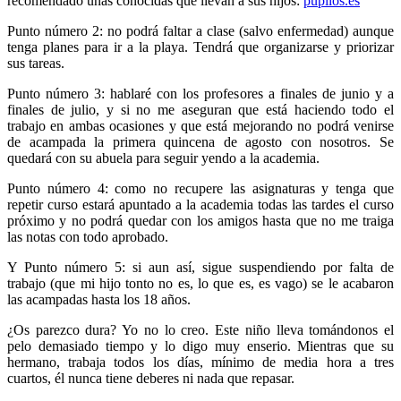
recomendado unas conocidas que llevan a sus hijos:
pupilos.es
Punto número 2: no podrá faltar a clase (salvo enfermedad) aunque
tenga planes para ir a la playa. Tendrá que organizarse y priorizar
sus tareas.
Punto número 3: hablaré con los profesores a finales de junio y a
finales de julio, y si no me aseguran que está haciendo todo el
trabajo en ambas ocasiones y que está mejorando no podrá venirse
de acampada la primera quincena de agosto con nosotros. Se
quedará con su abuela para seguir yendo a la academia.
Punto número 4: como no recupere las asignaturas y tenga que
repetir curso estará apuntado a la academia todas las tardes el curso
próximo y no podrá quedar con los amigos hasta que no me traiga
las notas con todo aprobado.
Y Punto número 5: si aun así, sigue suspendiendo por falta de
trabajo (que mi hijo tonto no es, lo que es, es vago) se le acabaron
las acampadas hasta los 18 años.
¿Os parezco dura? Yo no lo creo. Este niño lleva tomándonos el
pelo demasiado tiempo y lo digo muy enserio. Mientras que su
hermano, trabaja todos los días, mínimo de media hora a tres
cuartos, él nunca tiene deberes ni nada que repasar.