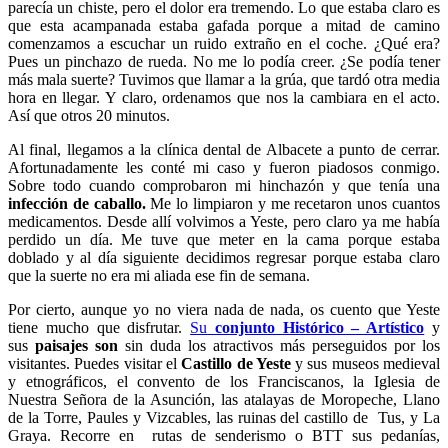
parecía un chiste, pero el dolor era tremendo. Lo que estaba claro es
que esta acampanada estaba gafada porque a mitad de camino
comenzamos a escuchar un ruido extraño en el coche. ¿Qué era?
Pues un pinchazo de rueda. No me lo podía creer. ¿Se podía tener
más mala suerte? Tuvimos que llamar a la grúa, que tardó otra media
hora en llegar. Y claro, ordenamos que nos la cambiara en el acto.
Así que otros 20 minutos.
Al final, llegamos a la clínica dental de Albacete a punto de cerrar.
Afortunadamente les conté mi caso y fueron piadosos conmigo.
Sobre todo cuando comprobaron mi hinchazón y que tenía una
infección de caballo.
Me lo limpiaron y me recetaron unos cuantos
medicamentos. Desde allí volvimos a Yeste, pero claro ya me había
perdido un día. Me tuve que meter en la cama porque estaba
doblado y al día siguiente decidimos regresar porque estaba claro
que la suerte no era mi aliada ese fin de semana.
Por cierto, aunque yo no viera nada de nada, os cuento que Yeste
tiene mucho que disfrutar.
Su
conjunto Histórico – Artístico
y
sus
paisajes son
sin duda los atractivos más perseguidos por los
visitantes. Puedes visitar el
Castillo de Yeste
y sus museos medieval
y etnográficos, el convento de los Franciscanos, la Iglesia de
Nuestra Señora de la Asunción, las atalayas de Moropeche, Llano
de la Torre, Paules y Vizcables, las ruinas del castillo de Tus, y La
Graya. Recorre en rutas de senderismo o BTT sus pedanías,