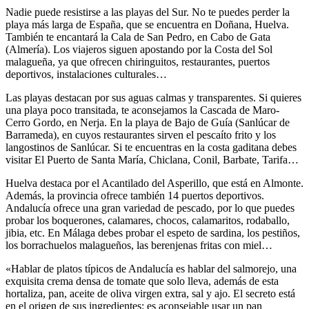
Nadie puede resistirse a las playas del Sur. No te puedes perder la
playa más larga de España, que se encuentra en Doñana, Huelva.
También te encantará la Cala de San Pedro, en Cabo de Gata
(Almería). Los viajeros siguen apostando por la Costa del Sol
malagueña, ya que ofrecen chiringuitos, restaurantes, puertos
deportivos, instalaciones culturales…
Las playas destacan por sus aguas calmas y transparentes. Si quieres
una playa poco transitada, te aconsejamos la Cascada de Maro-
Cerro Gordo, en Nerja. En la playa de Bajo de Guía (Sanlúcar de
Barrameda), en cuyos restaurantes sirven el pescaíto frito y los
langostinos de Sanlúcar. Si te encuentras en la costa gaditana debes
visitar El Puerto de Santa María, Chiclana, Conil, Barbate, Tarifa…
Huelva destaca por el Acantilado del Asperillo, que está en Almonte.
Además, la provincia ofrece también 14 puertos deportivos.
Andalucía ofrece una gran variedad de pescado, por lo que puedes
probar los boquerones, calamares, chocos, calamaritos, rodaballo,
jibia, etc. En Málaga debes probar el espeto de sardina, los pestiños,
los borrachuelos malagueños, las berenjenas fritas con miel…
«Hablar de platos típicos de Andalucía es hablar del salmorejo, una
exquisita crema densa de tomate que solo lleva, además de esta
hortaliza, pan, aceite de oliva virgen extra, sal y ajo. El secreto está
en el origen de sus ingredientes: es aconsejable usar un pan