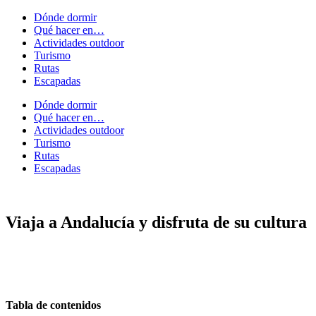
Ir
Dónde dormir
al
Qué hacer en…
contenido
Actividades outdoor
Turismo
Rutas
Escapadas
Dónde dormir
Qué hacer en…
Actividades outdoor
Turismo
Rutas
Escapadas
Viaja a Andalucía y disfruta de su cultura
Tabla de contenidos