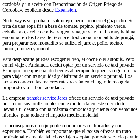
cordobés y un aceite con Denominación de Origen Priego de
Córdoba», explican desde
Expansión
.
No te vayas sin probar el salmorejo, pero tampoco el gazpacho. Se
trata de una sopa fría a base de tomate, pepino, pimiento verde,
cebolla, ajo, aceite de oliva virgen, vinagre y agua. Es muy habitual
encontrar en los bares de Sevilla el tradicional montadito de pringá,
para preparar este montadito se utiliza el jarrete, pollo, tocino,
jamón, chorizo y morcilla.
Para desplazarte puedes escoger el tren, el coche o el autobús. Pero
en mi viaje a Andalucía decidí optar por un servicio de taxi privado.
Es importante que cuando llegues al aeropuerto puedas coger un taxi
para viajar con tranquilidad y disfrutar de un servicio puntual. Los
taxistas conocen las mejores rutas y están en el lugar de recogida
propuesto y a la hora acordada.
La empresa
transfer service Jerez
ofrece un servicio de taxi privado,
por lo que sus profesionales con experiencia en este servicio te
llevan a tu destino con la máxima comodidad y cuenta con vehículos
híbridos, para reducir el impacto medioambiental.
Te aconsejamos un equipo de conductores cualificados y con
experiencia. También es importante que el taxista ofrezca un trato
profesional y amable. Muchos viajeros optan por este servicio para ir