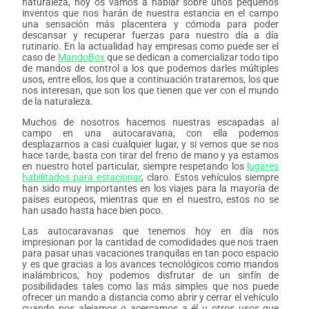
naturaleza, hoy os vamos a hablar sobre unos pequeños
inventos que nos harán de nuestra estancia en el campo
una sensación más placentera y cómoda para poder
descansar y recuperar fuerzas para nuestro día a día
rutinario. En la actualidad hay empresas como puede ser el
caso de
MandoBox
que se dedican a comercializar todo tipo
de mandos de control a los que podemos darles múltiples
usos, entre ellos, los que a continuación trataremos, los que
nos interesan, que son los que tienen que ver con el mundo
de la naturaleza.
Muchos de nosotros hacemos nuestras escapadas al
campo en una autocaravana, con ella podemos
desplazarnos a casi cualquier lugar, y si vemos que se nos
hace tarde, basta con tirar del freno de mano y ya estamos
en nuestro hotel particular, siempre respetando los
lugares
habilitados para estacionar
, claro. Estos vehículos siempre
han sido muy importantes en los viajes para la mayoría de
países europeos, mientras que en el nuestro, estos no se
han usado hasta hace bien poco.
Las autocaravanas que tenemos hoy en día nos
impresionan por la cantidad de comodidades que nos traen
para pasar unas vacaciones tranquilas en tan poco espacio
y es que gracias a los avances tecnológicos como mandos
inalámbricos, hoy podemos disfrutar de un sinfín de
posibilidades tales como las más simples que nos puede
ofrecer un mando a distancia como abrir y cerrar el vehículo
cuando nos alejamos o acercamos a él u otros usos que