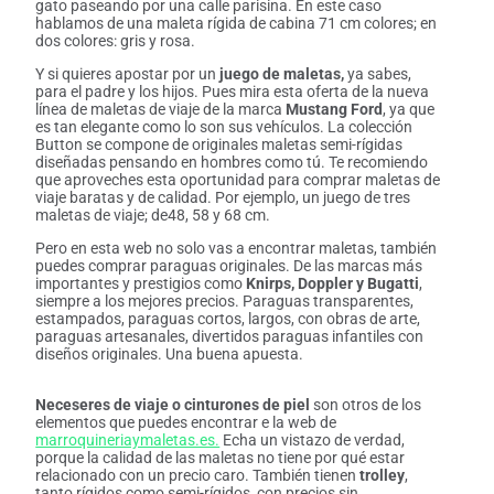
gato paseando por una calle parisina. En este caso
hablamos de una maleta rígida de cabina 71 cm colores; en
dos colores: gris y rosa.
Y si quieres apostar por un
juego de maletas,
ya sabes,
para el padre y los hijos. Pues mira esta oferta de la nueva
línea de maletas de viaje de la marca
Mustang Ford
, ya que
es tan elegante como lo son sus vehículos. La colección
Button se compone de originales maletas semi-rígidas
diseñadas pensando en hombres como tú. Te recomiendo
que aproveches esta oportunidad para comprar maletas de
viaje baratas y de calidad. Por ejemplo, un juego de tres
maletas de viaje; de48, 58 y 68 cm.
Pero en esta web no solo vas a encontrar maletas, también
puedes comprar paraguas originales. De las marcas más
importantes y prestigios como
Knirps, Doppler y Bugatti
,
siempre a los mejores precios. Paraguas transparentes,
estampados, paraguas cortos, largos, con obras de arte,
paraguas artesanales, divertidos paraguas infantiles con
diseños originales. Una buena apuesta.
Neceseres de viaje o cinturones de piel
son otros de los
elementos que puedes encontrar e la web de
marroquineriaymaletas.es.
Echa un vistazo de verdad,
porque la calidad de las maletas no tiene por qué estar
relacionado con un precio caro. También tienen
trolley
,
tanto rígidos como semi-rígidos, con precios sin