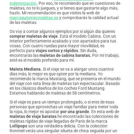
indemnización
. Por eso, te recomiendo que en cuestiones de
maletas, no te lo juegues, y si tienes que gastarte algo más,
hazlo. Mi recomendación es que visites la web de
marroquineriaymaletas.es
y comprobarás la calidad actual
de las maletas.
Os voy a contar algunos ejemplos por si algún día quieres
comprar maletas de viaje
. Está el modelo Cabina. Con un
Interior perfectamente acabado y con apartados para tus
cosas. Con cuatro ruedas para mayor movilidad, es
perfecto para
viajes cortos y rápidos
. Sin duda,
encontrarás las
maletas de cabina baratas.
Por mi trabajo,
esté es el modelo preferido para mí.
Maleta Mediana.
Si el viaje se va a alargar unos cuantos
días más, lo mejor es que opten por la mediana. Yo
recomiendo la marca Mustang, que se presenta en el mundo
del viaje con esta línea de maletas tan espectacular. Basado
en los clásicos diseños de los coches Ford Mustang.
Estamos hablando de maletas de 58 centímetros.
Si el viaje es para un tiempo prolongado, o si eres de esas
personas que aprovechas un viaje familiar para meter toda
la ropa, lo mejor es apostar
por una grande
. En esta web de
maletas de viaje baratas
he encontrado las colecciones de
maletas rígidas de viaje llegadas de Paris de la marca
Lollipops
son una verdadera delicia. Con la colección
Ronmiel verás una singular silueta de chica seguida por un