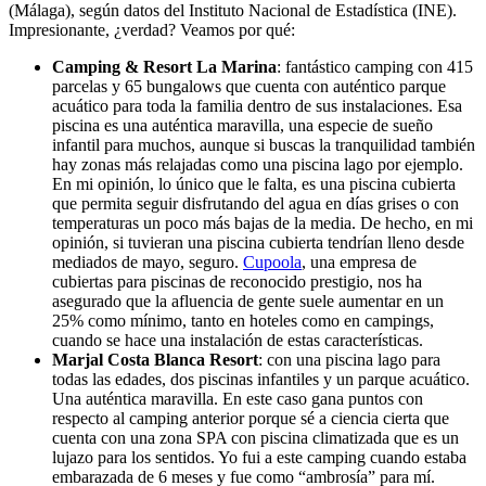
(Málaga), según datos del Instituto Nacional de Estadística (INE).
Impresionante, ¿verdad? Veamos por qué:
Camping & Resort La Marina
: fantástico camping con 415
parcelas y 65 bungalows que cuenta con auténtico parque
acuático para toda la familia dentro de sus instalaciones. Esa
piscina es una auténtica maravilla, una especie de sueño
infantil para muchos, aunque si buscas la tranquilidad también
hay zonas más relajadas como una piscina lago por ejemplo.
En mi opinión, lo único que le falta, es una piscina cubierta
que permita seguir disfrutando del agua en días grises o con
temperaturas un poco más bajas de la media. De hecho, en mi
opinión, si tuvieran una piscina cubierta tendrían lleno desde
mediados de mayo, seguro.
Cupoola
, una empresa de
cubiertas para piscinas de reconocido prestigio, nos ha
asegurado que la afluencia de gente suele aumentar en un
25% como mínimo, tanto en hoteles como en campings,
cuando se hace una instalación de estas características.
Marjal Costa Blanca Resort
: con una piscina lago para
todas las edades, dos piscinas infantiles y un parque acuático.
Una auténtica maravilla. En este caso gana puntos con
respecto al camping anterior porque sé a ciencia cierta que
cuenta con una zona SPA con piscina climatizada que es un
lujazo para los sentidos. Yo fui a este camping cuando estaba
embarazada de 6 meses y fue como “ambrosía” para mí.