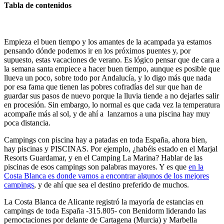
Tabla de contenidos
Empieza el buen tiempo y los amantes de la acampada ya estamos
pensando dónde podemos ir en los próximos puentes y, por
supuesto, estas vacaciones de verano. Es lógico pensar que de cara a
la semana santa empiece a hacer buen tiempo, aunque es posible que
llueva un poco, sobre todo por Andalucía, y lo digo más que nada
por esa fama que tienen las pobres cofradías del sur que han de
guardar sus pasos de nuevo porque la lluvia tiende a no dejarles salir
en procesión. Sin embargo, lo normal es que cada vez la temperatura
acompañe más al sol, y de ahí a lanzarnos a una piscina hay muy
poca distancia.
Campings con piscina hay a patadas en toda España, ahora bien,
hay piscinas y PISCINAS. Por ejemplo, ¿habéis estado en el Marjal
Resorts Guardamar, y en el Camping La Marina? Hablar de las
piscinas de esos campings son palabras mayores. Y es que
en la
Costa Blanca es donde vamos a encontrar algunos de los mejores
campings
, y de ahí que sea el destino preferido de muchos.
La Costa Blanca de Alicante registró la mayoría de estancias en
campings de toda España -315.805- con Benidorm liderando las
pernoctaciones por delante de Cartagena (Murcia) y Marbella