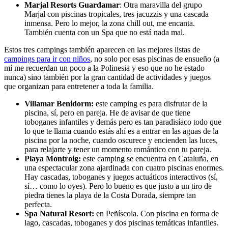
Marjal Resorts Guardamar
: Otra maravilla del grupo
Marjal con piscinas tropicales, tres jacuzzis y una cascada
inmensa. Pero lo mejor, la zona chill out, me encanta.
También cuenta con un Spa que no está nada mal.
Estos tres campings también aparecen en las mejores listas de
campings para ir con niños
, no solo por esas piscinas de ensueño (a
mí me recuerdan un poco a la Polinesia y eso que no he estado
nunca) sino también por la gran cantidad de actividades y juegos
que organizan para entretener a toda la familia.
Villamar Benidorm:
este camping es para disfrutar de la
piscina, sí, pero en pareja. He de avisar de que tiene
toboganes infantiles y demás pero es tan paradisíaco todo que
lo que te llama cuando estás ahí es a entrar en las aguas de la
piscina por la noche, cuando oscurece y encienden las luces,
para relajarte y tener un momento romántico con tu pareja.
Playa Montroig:
este camping se encuentra en Cataluña, en
una espectacular zona ajardinada con cuatro piscinas enormes.
Hay cascadas, toboganes y juegos actuáticos interactivos (sí,
sí… como lo oyes). Pero lo bueno es que justo a un tiro de
piedra tienes la playa de la Costa Dorada, siempre tan
perfecta.
Spa Natural Resort:
en Peñíscola. Con piscina en forma de
lago, cascadas, toboganes y dos piscinas temáticas infantiles.