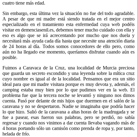
cuatro tiene más edad.
Sin embargo, esta última vez la situación no fue del todo agradable.
A pesar de que mi madre está siendo tratada en el mejor centro
especializado en el tratamiento esta enfermedad cuya web podéis
visitar en demenciasenil.es, debemos tener mucho cuidado con ella y
eso es algo que se irá acrecentando por mucho que nos duela y
necesitará más ayuda cada día hasta que necesite una atención diaria
de 24 horas al día. Todos somos conocedores de ello pero, como
aún no ha llegado ese momento, queríamos disfrutar cuando aún es
posible.
Fuimos a Caravaca de la Cruz, una localidad de Murcia preciosa
que guarda un secreto escondido y una leyenda sobre la mítica cruz
cuyo nombre es igual al de la localidad. Pensamos que era un sitio
ideal para que mi madre visitara porque es muy devota y, además, el
camping estaba muy bien por lo que pudimos ver en la web. El
problema fue que la tercera noche se levantó y ninguno nos dimos
cuenta. Pasó por delante de mis hijos que duermen en el salón de la
caravana y no se despertaron. Nadie se imaginaba que podría hacer
lo que hizo. Salió de la caravana a altas horas de la madrugada y se
fue a pasear, esas fueron sus palabras, pero se perdió, no sabía
regresar y cuando nos vinimos a dar cuenta llevaba vagando más de
4 horas portando sólo un camisón como prenda de ropa y, por tanto,
helada de frío.