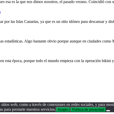
ues esa es la que nos dimos nosotros, el pasado verano. Coincidió con 
s
r por las Islas Canarias, ya que es un sitio idóneo para descansar y dis
 estadísticas. Algo bastante obvio porque aunque en ciudades como Ma
 en esta época, porque todo el mundo empieza con la operación bikini 
sitios web, como a través de conexiones en redes sociales, y para mostr
as para prestarte nuestros servicios.
Acepto
Política de privacidad