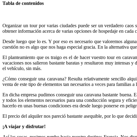
Tabla de contenidos
Organizar un tour por varias ciudades puede ser un verdadero caos s
obtener información acerca de varias opciones de hospedaje en cada ci
Desde luego que lo es. Y por eso es necesario que valoremos alguna ot
cuestión no es algo que nos haga especial gracia. En la alternativa qu
El planteamiento que os traigo es el de hacer vuestro tour en carava
vacaciones nos salieron bastante baratas y resultaron muy intensas y
el vehículo, sin más.
¿Cómo conseguir una caravana? Resulta relativamente sencillo alqu
venta de este tipo de elementos tan necesarios a veces para familias a 
En dicha empresa pudimos conseguir una caravana bastante buena. Equi
y todos los elementos necesarios para una conducción segura y eficie
hacerlo en unas buenas condiciones era desde luego ponerse en peligr
El precio del alquiler nos pareció bastante asequible, por lo que deci
¡A viajar y disfrutar!
Así las cosas, pusimos rumbo hacia nuestro destino: Francia. Nos dis