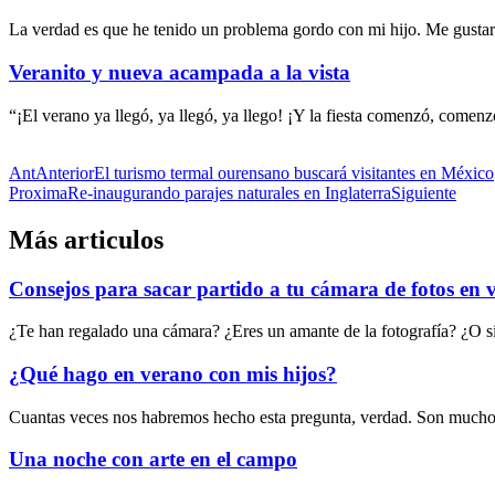
La verdad es que he tenido un problema gordo con mi hijo. Me gustarí
Veranito y nueva acampada a la vista
“¡El verano ya llegó, ya llegó, ya llego! ¡Y la fiesta comenzó, come
Ant
Anterior
El turismo termal ourensano buscará visitantes en México
Proxima
Re-inaugurando parajes naturales en Inglaterra
Siguiente
Más articulos
Consejos para sacar partido a tu cámara de fotos en 
¿Te han regalado una cámara? ¿Eres un amante de la fotografía? ¿O si
¿Qué hago en verano con mis hijos?
Cuantas veces nos habremos hecho esta pregunta, verdad. Son muchos l
Una noche con arte en el campo