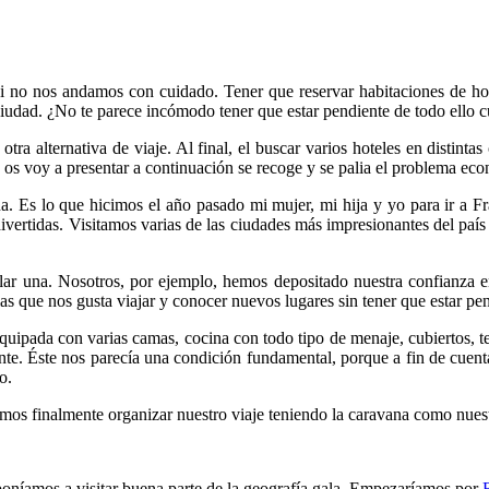
i no nos andamos con cuidado. Tener que reservar habitaciones de hotel
udad. ¿No te parece incómodo tener que estar pendiente de todo ello cua
ra alternativa de viaje. Al final, el buscar varios hoteles en distinta
e os voy a presentar a continuación se recoge y se palia el problema ec
na. Es lo que hicimos el año pasado mi mujer, mi hija y yo para ir a F
 divertidas. Visitamos varias de las ciudades más impresionantes del pa
ilar una. Nosotros, por ejemplo, hemos depositado nuestra confianza 
las que nos gusta viajar y conocer nuevos lugares sin tener que estar pe
pada con varias camas, cocina con todo tipo de menaje, cubiertos, tel
nte. Éste nos parecía una condición fundamental, porque a fin de cuen
o.
dimos finalmente organizar nuestro viaje teniendo la caravana como nuest
poníamos a visitar buena parte de la geografía gala. Empezaríamos por
B