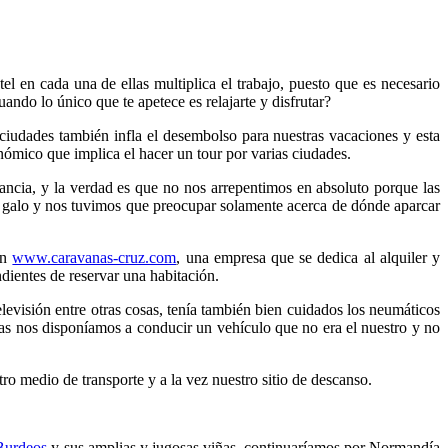
 en cada una de ellas multiplica el trabajo, puesto que es necesario
ndo lo único que te apetece es relajarte y disfrutar?
s ciudades también infla el desembolso para nuestras vacaciones y esta
onómico que implica el hacer un tour por varias ciudades.
rancia, y la verdad es que no nos arrepentimos en absoluto porque las
ís galo y nos tuvimos que preocupar solamente acerca de dónde aparcar
en
www.caravanas-cruz.com
, una empresa que se dedica al alquiler y
ndientes de reservar una habitación.
evisión entre otras cosas, tenía también bien cuidados los neumáticos
tas nos disponíamos a conducir un vehículo que no era el nuestro y no
ro medio de transporte y a la vez nuestro sitio de descanso.
urdeos
y sus amplias y jugosas viñas, continuaríamos por Normandía