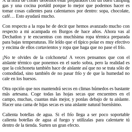
A la hora de comer debemos estar preparados con un buen camping
gas y una cocina portátil porque lo mejor que podemos hacer es
tomar cosas calientes para calentarnos por dentro: sopa, chocolate,
café… Esto ayudará mucho.
Con respecto a la ropa he de decir que hemos avanzado mucho con
respecto a mi acampada en Burgos de hace años. Ahora vas al
Dechatlon y te encuentras con muchísima ropa térmica preparada
para bajas temperaturas. He leído que el típico polar es muy efectivo
y encima de ellos cortavientos y ropa que haga que no pase el frío.
¡No te olvides de la colchoneta! A veces pensamos que con el
aislante térmico que ponemos en el suelo sobra, pero la realidad es
que la colchoneta también hace de aislante así que no se trata sólo de
comodidad, sino también de no pasar frío y de que la humedad no
cale en los huesos.
Otra opción que nos mantendrá secos en climas húmedos es bastante
más artesana. Coge todas las hojas secas que encuentres en el
campo, muchas, cuantas más mejor, y ponlas debajo de tu aislante.
Hacer una cama de hijas secas es una aislante natural buenísimo.
Calienta botellas de agua. Si el frío llega a ser poco soportable
calienta botellas de agua al fuego y utilízalas para calentarte tú
dentro de la tienda. Surten un gran efecto.