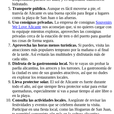
hidratado.
Transporte público.
Aunque es fácil moverse a pie, el
tranvía de Alicante es una buena opción para llegar a lugares
como la playa de San Juan o las afueras.
Usa consignas privadas.
La empresa de consignas
Souvenirs
We Love Alicante
nos aconsejan que, si no quieres cargar con
tu equipaje mientras exploras, aproveches las consignas
privadas cerca de la estación de tren o del puerto para guardar
tus cosas de forma segura.
Aprovecha las horas menos turísticas.
Si puedes, visita las
atracciones más populares temprano por la mañana o al final
de la tarde. Así evitarás las multitudes y disfrutarás más de
cada sitio.
Disfruta de la gastronomía local.
No te vayas sin probar la
paella alicantina, los arroces y los turrones. La gastronomía de
la ciudad es uno de sus grandes atractivos, así que no dudes
en explorar los restaurantes locales.
Lleva protector solar.
El sol de Alicante es fuerte durante
todo el año, así que siempre lleva protector solar para evitar
quemaduras, especialmente si vas a pasar tiempo al aire libre o
en la playa.
Consulta las actividades locales.
Asegúrate de revisar las
festividades y eventos que se celebren durante tu visita.
Participar en una fiesta local, como las Hogueras de San Juan,
te permitirá sumergirte aún más en la cultura alicantina.