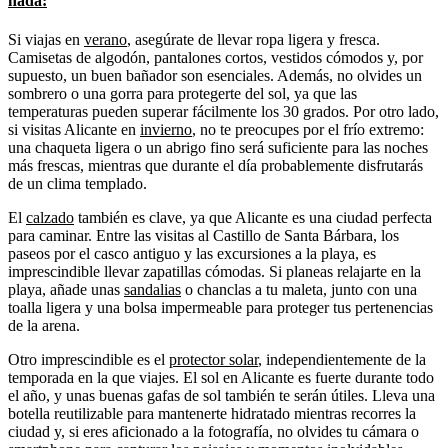
nada:
Si viajas en
verano
, asegúrate de llevar ropa ligera y fresca.
Camisetas de algodón, pantalones cortos, vestidos cómodos y, por
supuesto, un buen bañador son esenciales. Además, no olvides un
sombrero o una gorra para protegerte del sol, ya que las
temperaturas pueden superar fácilmente los 30 grados. Por otro lado,
si visitas Alicante en
invierno
, no te preocupes por el frío extremo:
una chaqueta ligera o un abrigo fino será suficiente para las noches
más frescas, mientras que durante el día probablemente disfrutarás
de un clima templado.
El
calzado
también es clave, ya que Alicante es una ciudad perfecta
para caminar. Entre las visitas al Castillo de Santa Bárbara, los
paseos por el casco antiguo y las excursiones a la playa, es
imprescindible llevar zapatillas cómodas. Si planeas relajarte en la
playa, añade unas
sandalias
o chanclas a tu maleta, junto con una
toalla ligera y una bolsa impermeable para proteger tus pertenencias
de la arena.
Otro imprescindible es el
protector solar
, independientemente de la
temporada en la que viajes. El sol en Alicante es fuerte durante todo
el año, y unas buenas gafas de sol también te serán útiles. Lleva una
botella reutilizable para mantenerte hidratado mientras recorres la
ciudad y, si eres aficionado a la fotografía, no olvides tu cámara o