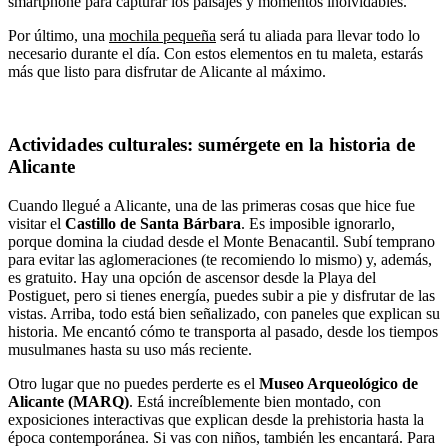
smartphone para capturar los paisajes y momentos inolvidables.
Por último, una
mochila pequeña
será tu aliada para llevar todo lo
necesario durante el día. Con estos elementos en tu maleta, estarás
más que listo para disfrutar de Alicante al máximo.
Actividades culturales: sumérgete en la historia de
Alicante
Cuando llegué a Alicante, una de las primeras cosas que hice fue
visitar el
Castillo de Santa Bárbara
. Es imposible ignorarlo,
porque domina la ciudad desde el Monte Benacantil. Subí temprano
para evitar las aglomeraciones (te recomiendo lo mismo) y, además,
es gratuito. Hay una opción de ascensor desde la Playa del
Postiguet, pero si tienes energía, puedes subir a pie y disfrutar de las
vistas. Arriba, todo está bien señalizado, con paneles que explican su
historia. Me encantó cómo te transporta al pasado, desde los tiempos
musulmanes hasta su uso más reciente.
Otro lugar que no puedes perderte es el
Museo Arqueológico de
Alicante (MARQ)
. Está increíblemente bien montado, con
exposiciones interactivas que explican desde la prehistoria hasta la
época contemporánea. Si vas con niños, también les encantará. Para