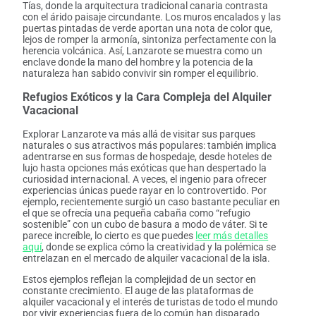
Tías, donde la arquitectura tradicional canaria contrasta
con el árido paisaje circundante. Los muros encalados y las
puertas pintadas de verde aportan una nota de color que,
lejos de romper la armonía, sintoniza perfectamente con la
herencia volcánica. Así, Lanzarote se muestra como un
enclave donde la mano del hombre y la potencia de la
naturaleza han sabido convivir sin romper el equilibrio.
Refugios Exóticos y la Cara Compleja del Alquiler
Vacacional
Explorar Lanzarote va más allá de visitar sus parques
naturales o sus atractivos más populares: también implica
adentrarse en sus formas de hospedaje, desde hoteles de
lujo hasta opciones más exóticas que han despertado la
curiosidad internacional. A veces, el ingenio para ofrecer
experiencias únicas puede rayar en lo controvertido. Por
ejemplo, recientemente surgió un caso bastante peculiar en
el que se ofrecía una pequeña cabaña como “refugio
sostenible” con un cubo de basura a modo de váter. Si te
parece increíble, lo cierto es que puedes
leer más detalles
aquí
, donde se explica cómo la creatividad y la polémica se
entrelazan en el mercado de alquiler vacacional de la isla.
Estos ejemplos reflejan la complejidad de un sector en
constante crecimiento. El auge de las plataformas de
alquiler vacacional y el interés de turistas de todo el mundo
por vivir experiencias fuera de lo común han disparado