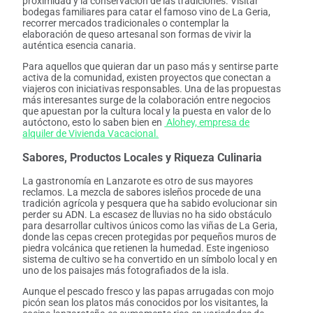
proximidad y la conservación de las tradiciones. Visitar
bodegas familiares para catar el famoso vino de La Geria,
recorrer mercados tradicionales o contemplar la
elaboración de queso artesanal son formas de vivir la
auténtica esencia canaria.
Para aquellos que quieran dar un paso más y sentirse parte
activa de la comunidad, existen proyectos que conectan a
viajeros con iniciativas responsables. Una de las propuestas
más interesantes surge de la colaboración entre negocios
que apuestan por la cultura local y la puesta en valor de lo
autóctono, esto lo saben bien en
Alohey, empresa de
alquiler de Vivienda Vacacional.
Sabores, Productos Locales y Riqueza Culinaria
La gastronomía en Lanzarote es otro de sus mayores
reclamos. La mezcla de sabores isleños procede de una
tradición agrícola y pesquera que ha sabido evolucionar sin
perder su ADN. La escasez de lluvias no ha sido obstáculo
para desarrollar cultivos únicos como las viñas de La Geria,
donde las cepas crecen protegidas por pequeños muros de
piedra volcánica que retienen la humedad. Este ingenioso
sistema de cultivo se ha convertido en un símbolo local y en
uno de los paisajes más fotografiados de la isla.
Aunque el pescado fresco y las papas arrugadas con mojo
picón sean los platos más conocidos por los visitantes, la