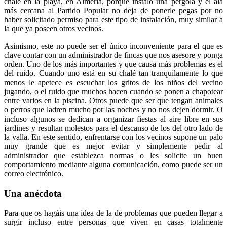
chalé en la playa, en Almería, porque instaló una pérgola y el ala
más cercana al Partido Popular no deja de ponerle pegas por no
haber solicitado permiso para este tipo de instalación, muy similar a
la que ya poseen otros vecinos.
Asimismo, este no puede ser el único inconveniente para el que es
clave contar con un administrador de fincas que nos asesore y ponga
orden. Uno de los más importantes y que causa más problemas es el
del ruido. Cuando uno está en su chalé tan tranquilamente lo que
menos le apetece es escuchar los gritos de los niños del vecino
jugando, o el ruido que muchos hacen cuando se ponen a chapotear
entre varios en la piscina. Otros puede que ser que tengan animales
o perros que ladren mucho por las noches y no nos dejen dormir. O
incluso algunos se dedican a organizar fiestas al aire libre en sus
jardines y resultan molestos para el descanso de los del otro lado de
la valla. En este sentido, enfrentarse con los vecinos supone un palo
muy grande que es mejor evitar y simplemente pedir al
administrador que establezca normas o les solicite un buen
comportamiento mediante alguna comunicación, como puede ser un
correo electrónico.
Una anécdota
Para que os hagáis una idea de la de problemas que pueden llegar a
surgir incluso entre personas que viven en casas totalmente