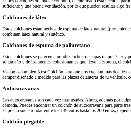
En los colchones de muelle continuo, el entramado está hecho a parti
suficiente y una buena ventilación, por lo que pueden resultar algo fr
Colchones de látex
Estos colchones están hechos de espuma de látex natural (proveniente d
combinan látex natural y sintético.
Colchones de espuma de poliuretano
Estos colchones se parecen a un «bizcocho» de capas de poliéster y po
su tamaño y de los agentes cohesionantes que lleve la espuma, el col
Visitamos también Kost Colchón para que nos cuentan más detalles sob
camper diseñado a medida para las plazas delanteras de tu vehículo, 
Autocaravanas
Las autocaravanas son cada vez más usadas. Ahora, además por culpa d
cómoda. Puedes encontrar un colchón de autocaravana para parte trase
El precio suele rondar entre los 139 euros hasta los 200 euros, depende
Colchón plegable