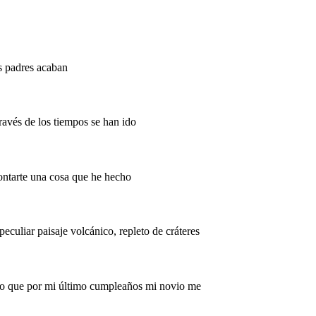
as padres acaban
avés de los tiempos se han ido
contarte una cosa que he hecho
eculiar paisaje volcánico, repleto de cráteres
nto que por mi último cumpleaños mi novio me