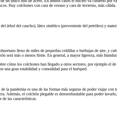
r de un único hilo de acero. En ambos casos el núcleo va cubierto por 
escos. Hay colchones con cara de verano y cara de invierno, más cálida.
el árbol del caucho), látex sintético (proveniente del petróleo) y mate
liuretano lleno de miles de pequeñas celdillas o burbujas de aire, y c
chón será más o menos firme. En general, a mayor ligereza, más blandur
re cómo los colchones han llegado a otros sectores, por ejemplo el de 
con una gran estabilidad y comodidad para el huésped.
e la pandemia es una de las formas más seguras de poder viajar con tod
ra. Además, el colchón plegable es densenfundable para poder lavarlo, a
 de las características.