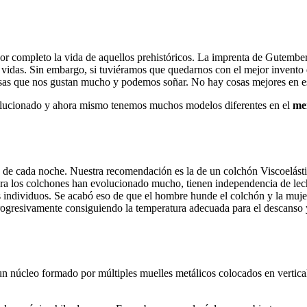
por completo la vida de aquellos prehistóricos. La imprenta de Gutember
das. Sin embargo, si tuviéramos que quedarnos con el mejor invento de 
osas que nos gustan mucho y podemos soñar. No hay cosas mejores en e
lucionado y ahora mismo tenemos muchos modelos diferentes en el
me
, de cada noche. Nuestra recomendación es la de un colchón Viscoelásti
hora los colchones han evolucionado mucho, tienen independencia de l
s individuos. Se acabó eso de que el hombre hunde el colchón y la muj
 progresivamente consiguiendo la temperatura adecuada para el descanso y
n núcleo formado por múltiples muelles metálicos colocados en vertical,