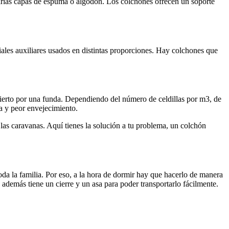
varias capas de espuma o algodón. Los colchones ofrecen un soporte
riales auxiliares usados en distintas proporciones. Hay colchones que
ubierto por una funda. Dependiendo del número de celdillas por m3, de
a y peor envejecimiento.
las caravanas. Aquí tienes la solución a tu problema, un colchón
a la familia. Por eso, a la hora de dormir hay que hacerlo de manera
demás tiene un cierre y un asa para poder transportarlo fácilmente.