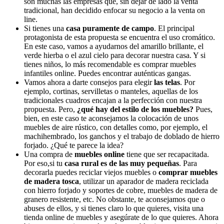
son muchas las empresas que, sin dejar de lado la venta
tradicional, han decidido enfocar su negocio a la venta on
line.
Si tienes una
casa puramente de campo
. El principal
protagonista de esta propuesta se encuentra el uso cromático.
En este caso, vamos a ayudarnos del amarillo brillante, el
verde hierba o el azul cielo para decorar nuestra casa. Y si
tienes niños, lo más recomendable es comprar muebles
infantiles online. Puedes encontrar auténticas gangas.
Vamos ahora a darte consejos para elegir
las telas
. Por
ejemplo, cortinas, servilletas o manteles, aquellas de los
tradicionales cuadros encajan a la perfección con nuestra
propuesta. Pero,
¿qué hay del estilo de los muebles?
Pues,
bien, en este caso te aconsejamos la colocación de unos
muebles de aire rústico, con detalles como, por ejemplo, el
machihembrado, los ganchos y el trabajo de doblado de hierro
forjado. ¿Qué te parece la idea?
Una compra de
muebles online
tiene que ser recapacitada.
Por eso,si tu
casa rural es de las muy pequeñas
. Para
decorarla puedes reciclar viejos muebles o
comprar muebles
de madera tosca
, utilizar un aparador de madera reciclada
con hierro forjado y soportes de cobre, muebles de madera de
granero resistente, etc. No obstante, te aconsejamos que o
abuses de ellos, y si tienes claro lo que quieres, visita una
tienda online de muebles y asegúrate de lo que quieres. Ahora