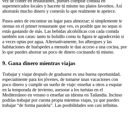
vez de comer en restaurantes, puedes comprar comida en
supermercados locales y hacerte tú mismo tus platos favoritos. Así
ahorrarás mucho dinero y comerás lo que realmente te apetece.
Pasea antes de encontrar un lugar para almorzar; si simplemente te
sientas en el primer restaurante que ves, es posible que no sepas si
estás gastando de más. Las bebidas alcohólicas con cada comida
también son caras: tanto tu bolsillo como tu figura te agradecerán si
a veces optas por agua. Alternativamente, los albergues y las
habitaciones de huéspedes a menudo te dan acceso a una cocina, por
lo que puedes ahorrar un poco de dinero cocinando tú mismo.
9. Gana dinero mientras viajas
Trabajar y viajar después de graduarse es una buena oportunidad,
especialmente para los jóvenes, de tomarse unas vacaciones con
poco dinero y cumplir un sueño de viaje: enseñar a otros a esquiar
en la temporada de invierno, asesorar a los turistas en el
Mediterráneo en verano o enseñar un idioma en Tailandia. Incluso
podrías trabajar por cuenta propia mientras viajas, ya que puedes
trabajar “de forma paralela”. Las posibilidades son casi infinitas.