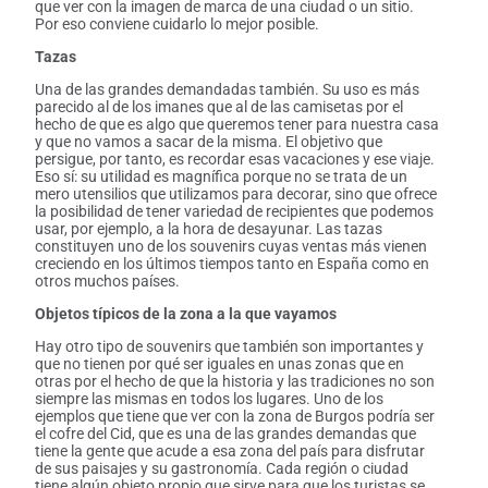
que ver con la imagen de marca de una ciudad o un sitio.
Por eso conviene cuidarlo lo mejor posible.
Tazas
Una de las grandes demandadas también. Su uso es más
parecido al de los imanes que al de las camisetas por el
hecho de que es algo que queremos tener para nuestra casa
y que no vamos a sacar de la misma. El objetivo que
persigue, por tanto, es recordar esas vacaciones y ese viaje.
Eso sí: su utilidad es magnífica porque no se trata de un
mero utensilios que utilizamos para decorar, sino que ofrece
la posibilidad de tener variedad de recipientes que podemos
usar, por ejemplo, a la hora de desayunar. Las tazas
constituyen uno de los souvenirs cuyas ventas más vienen
creciendo en los últimos tiempos tanto en España como en
otros muchos países.
Objetos típicos de la zona a la que vayamos
Hay otro tipo de souvenirs que también son importantes y
que no tienen por qué ser iguales en unas zonas que en
otras por el hecho de que la historia y las tradiciones no son
siempre las mismas en todos los lugares. Uno de los
ejemplos que tiene que ver con la zona de Burgos podría ser
el cofre del Cid, que es una de las grandes demandas que
tiene la gente que acude a esa zona del país para disfrutar
de sus paisajes y su gastronomía. Cada región o ciudad
tiene algún objeto propio que sirve para que los turistas se