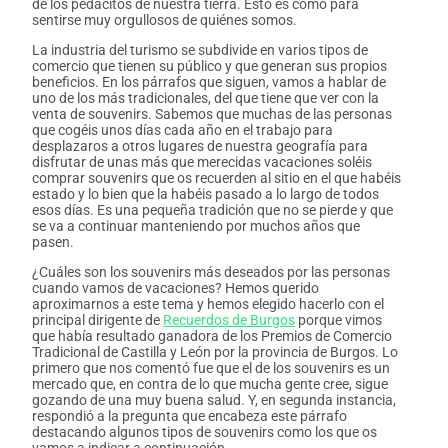
de los pedacitos de nuestra tierra. Esto es como para
sentirse muy orgullosos de quiénes somos.
La industria del turismo se subdivide en varios tipos de
comercio que tienen su público y que generan sus propios
beneficios. En los párrafos que siguen, vamos a hablar de
uno de los más tradicionales, del que tiene que ver con la
venta de souvenirs. Sabemos que muchas de las personas
que cogéis unos días cada año en el trabajo para
desplazaros a otros lugares de nuestra geografía para
disfrutar de unas más que merecidas vacaciones soléis
comprar souvenirs que os recuerden al sitio en el que habéis
estado y lo bien que la habéis pasado a lo largo de todos
esos días. Es una pequeña tradición que no se pierde y que
se va a continuar manteniendo por muchos años que
pasen.
¿Cuáles son los souvenirs más deseados por las personas
cuando vamos de vacaciones? Hemos querido
aproximarnos a este tema y hemos elegido hacerlo con el
principal dirigente de
Recuerdos de Burgos
porque vimos
que había resultado ganadora de los Premios de Comercio
Tradicional de Castilla y León por la provincia de Burgos. Lo
primero que nos comentó fue que el de los souvenirs es un
mercado que, en contra de lo que mucha gente cree, sigue
gozando de una muy buena salud. Y, en segunda instancia,
respondió a la pregunta que encabeza este párrafo
destacando algunos tipos de souvenirs como los que os
vamos a indicar a continuación.