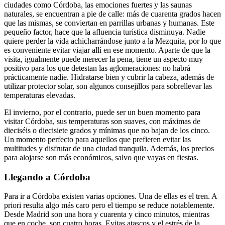
ciudades como Córdoba, las emociones fuertes y las saunas
naturales, se encuentran a pie de calle: más de cuarenta grados hacen
que las mismas, se conviertan en parrillas urbanas y humanas. Este
pequeño factor, hace que la afluencia turística disminuya. Nadie
quiere perder la vida achicharrándose junto a la Mezquita, por lo que
es conveniente evitar viajar allí en ese momento. Aparte de que la
visita, igualmente puede merecer la pena, tiene un aspecto muy
positivo para los que detestan las aglomeraciones: no habrá
prácticamente nadie. Hidratarse bien y cubrir la cabeza, además de
utilizar protector solar, son algunos consejillos para sobrellevar las
temperaturas elevadas.
El invierno, por el contrario, puede ser un buen momento para
visitar Córdoba, sus temperaturas son suaves, con máximas de
dieciséis o diecisiete grados y mínimas que no bajan de los cinco.
Un momento perfecto para aquellos que prefieren evitar las
multitudes y disfrutar de una ciudad tranquila. Además, los precios
para alojarse son más económicos, salvo que vayas en fiestas.
Llegando a Córdoba
Para ir a Córdoba existen varias opciones. Una de ellas es el tren. A
priori resulta algo más caro pero el tiempo se reduce notablemente.
Desde Madrid son una hora y cuarenta y cinco minutos, mientras
que en coche, son cuatro horas. Evitas atascos y el estrés de la