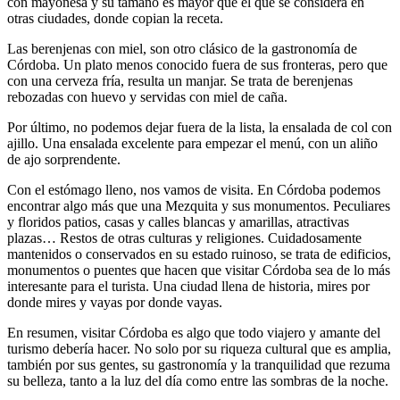
con mayonesa y su tamaño es mayor que el que se considera en
otras ciudades, donde copian la receta.
Las berenjenas con miel, son otro clásico de la gastronomía de
Córdoba. Un plato menos conocido fuera de sus fronteras, pero que
con una cerveza fría, resulta un manjar. Se trata de berenjenas
rebozadas con huevo y servidas con miel de caña.
Por último, no podemos dejar fuera de la lista, la ensalada de col con
ajillo. Una ensalada excelente para empezar el menú, con un aliño
de ajo sorprendente.
Con el estómago lleno, nos vamos de visita. En Córdoba podemos
encontrar algo más que una Mezquita y sus monumentos. Peculiares
y floridos patios, casas y calles blancas y amarillas, atractivas
plazas… Restos de otras culturas y religiones. Cuidadosamente
mantenidos o conservados en su estado ruinoso, se trata de edificios,
monumentos o puentes que hacen que visitar Córdoba sea de lo más
interesante para el turista. Una ciudad llena de historia, mires por
donde mires y vayas por donde vayas.
En resumen, visitar Córdoba es algo que todo viajero y amante del
turismo debería hacer. No solo por su riqueza cultural que es amplia,
también por sus gentes, su gastronomía y la tranquilidad que rezuma
su belleza, tanto a la luz del día como entre las sombras de la noche.