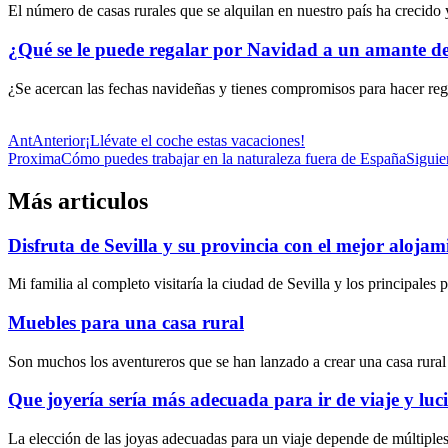
El número de casas rurales que se alquilan en nuestro país ha crecid
¿Qué se le puede regalar por Navidad a un amante de 
¿Se acercan las fechas navideñas y tienes compromisos para hacer reg
Ant
Anterior
¡Llévate el coche estas vacaciones!
Proxima
Cómo puedes trabajar en la naturaleza fuera de España
Siguie
Más articulos
Disfruta de Sevilla y su provincia con el mejor alojam
Mi familia al completo visitaría la ciudad de Sevilla y los principale
Muebles para una casa rural
Son muchos los aventureros que se han lanzado a crear una casa rural p
Que joyería sería más adecuada para ir de viaje y luci
La elección de las joyas adecuadas para un viaje depende de múltiples f