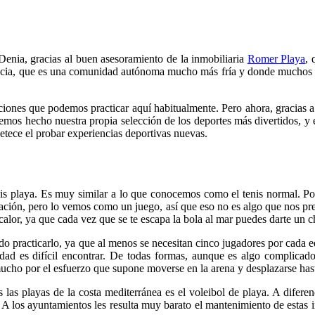
nia, gracias al buen asesoramiento de la inmobiliaria
Romer Playa
, 
icia, que es una comunidad autónoma mucho más fría y donde muchos día
pciones que podemos practicar aquí habitualmente. Pero ahora, gracias
emos hecho nuestra propia selección de los deportes más divertidos, y 
petece el probar experiencias deportivas nuevas.
nis playa. Es muy similar a lo que conocemos como el tenis normal. P
ación, pero lo vemos como un juego, así que eso no es algo que nos preoc
 calor, ya que cada vez que se te escapa la bola al mar puedes darte un 
o practicarlo, ya que al menos se necesitan cinco jugadores por cada equ
idad es difícil encontrar. De todas formas, aunque es algo complicado
cho por el esfuerzo que supone moverse en la arena y desplazarse hasta 
las playas de la costa mediterránea es el voleibol de playa. A diferen
 A los ayuntamientos les resulta muy barato el mantenimiento de estas i