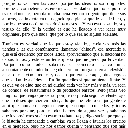
porque no van bien las cosas, porque las ideas no son originales,
porque la competencia es enorme… la verdad es que no se por qué
es exactamente, pero da mucha pena ver cómo gente que tiene sus
ahorros, los invierte en un negocio que piensa que le va a ir bien, y
por lo que sea no dura más de dos meses… Y eso está pasando, soy
testigo de ello. Y la verdad es que he llegado a ver ideas muy
originales, pero que nada, que por lo que sea no siguen adelante.
También es verdad que lo que estoy viendo,y cada vez más las
tiendas a las que comúnmente llamamos “chinos”, ese mercado si
que está creciendo por todos lados, aprovechando que el nacional no
da sus frutos, y este es un tema que si que me preocupa la verdad.
Porque como todos sabemos el comercio asiático imita
absolutamente de todo, he llegado a ver un programa en al televisión
en el que hacían jamones y decían que eran de aquí, otro negocio
que tenían de ataúdes…. En fin que ellos si que no tienen límite. Y
es que ya os digo que en mi ciudad cada vez hay más y más, ya sean
de comida, de restaurantes o de productos baratos. Pero jamás veo
ninguno que tenga que cerrar porque no pueda seguir adelante, ojo,
que no deseo que cierren todos, a lo que me refiero es que gente de
aquí que monta su negocio tiene que competir con ellos, y todos
sabemos por qué, porque todos hemos ido alguna vez y sabemos
que los productos suelen estar más baratos ( y digo suelen porque ya
la historia ha empezado a cambiar, ya se llegan a igualar los precios
en el mercado, pero no nos damos cuenta y pensando que son más