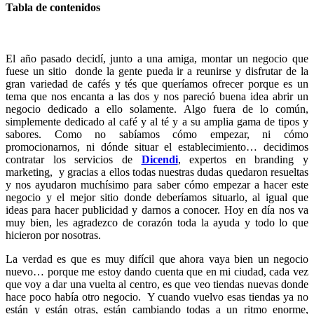
Tabla de contenidos
El año pasado decidí, junto a una amiga, montar un negocio que
fuese un sitio donde la gente pueda ir a reunirse y disfrutar de la
gran variedad de cafés y tés que queríamos ofrecer porque es un
tema que nos encanta a las dos y nos pareció buena idea abrir un
negocio dedicado a ello solamente. Algo fuera de lo común,
simplemente dedicado al café y al té y a su amplia gama de tipos y
sabores. Como no sabíamos cómo empezar, ni cómo
promocionarnos, ni dónde situar el establecimiento… decidimos
contratar los servicios de
Dicendi
, expertos en branding y
marketing, y gracias a ellos todas nuestras dudas quedaron resueltas
y nos ayudaron muchísimo para saber cómo empezar a hacer este
negocio y el mejor sitio donde deberíamos situarlo, al igual que
ideas para hacer publicidad y darnos a conocer. Hoy en día nos va
muy bien, les agradezco de corazón toda la ayuda y todo lo que
hicieron por nosotras.
La verdad es que es muy difícil que ahora vaya bien un negocio
nuevo… porque me estoy dando cuenta que en mi ciudad, cada vez
que voy a dar una vuelta al centro, es que veo tiendas nuevas donde
hace poco había otro negocio. Y cuando vuelvo esas tiendas ya no
están y están otras, están cambiando todas a un ritmo enorme,