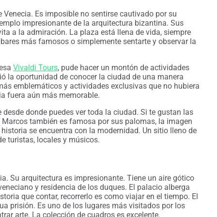
 Venecia. Es imposible no sentirse cautivado por su
jemplo impresionante de la arquitectura bizantina. Sus
vita a la admiración. La plaza está llena de vida, siempre
s bares más famosos o simplemente sentarte y observar la
resa
Vivaldi Tours
, pude hacer un montón de actividades
ció la oportunidad de conocer la ciudad de una manera
s más emblemáticos y actividades exclusivas que no hubiera
ncia fuera aún más memorable.
e desde donde puedes ver toda la ciudad. Si te gustan las
an Marcos también es famosa por sus palomas, la imagen
 historia se encuentra con la modernidad. Un sitio lleno de
e turistas, locales y músicos.
. Su arquitectura es impresionante. Tiene un aire gótico
veneciano y residencia de los duques. El palacio alberga
toria que contar, recorrerlo es como viajar en el tiempo. El
a prisión. Es uno de los lugares más visitados por los
trar arte. La colección de cuadros es excelente.