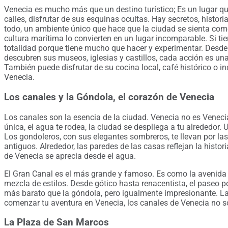
Venecia es mucho más que un destino turístico; Es un lugar que
calles, disfrutar de sus esquinas ocultas. Hay secretos, histo
todo, un ambiente único que hace que la ciudad se sienta como u
cultura marítima lo convierten en un lugar incomparable. Si tie
totalidad porque tiene mucho que hacer y experimentar. Desde
descubren sus museos, iglesias y castillos, cada acción es un
También puede disfrutar de su cocina local, café histórico o i
Venecia.
Los canales y la Góndola, el corazón de Venecia
Los canales son la esencia de la ciudad. Venecia no es Venecia
única, el agua te rodea, la ciudad se despliega a tu alrededor
Los gondoleros, con sus elegantes sombreros, te llevan por l
antiguos. Alrededor, las paredes de las casas reflejan la histo
de Venecia se aprecia desde el agua.
El Gran Canal es el más grande y famoso. Es como la avenida 
mezcla de estilos. Desde gótico hasta renacentista, el paseo 
más barato que la góndola, pero igualmente impresionante. La 
comenzar tu aventura en Venecia, los canales de Venecia no so
La Plaza de San Marcos