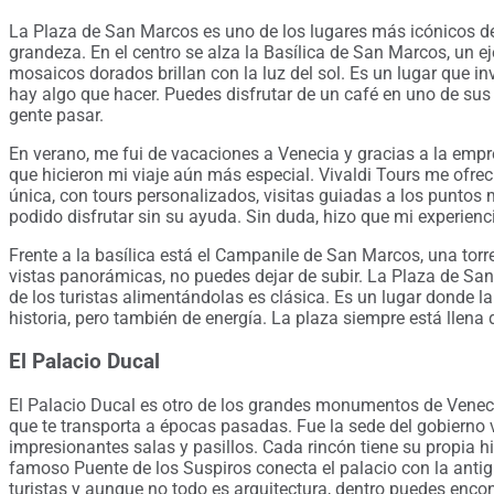
La Plaza de San Marcos es uno de los lugares más icónicos de
grandeza. En el centro se alza la Basílica de San Marcos, un e
mosaicos dorados brillan con la luz del sol. Es un lugar que in
hay algo que hacer. Puedes disfrutar de un café en uno de su
gente pasar.
En verano, me fui de vacaciones a Venecia y gracias a la emp
que hicieron mi viaje aún más especial. Vivaldi Tours me ofre
única, con tours personalizados, visitas guiadas a los punto
podido disfrutar sin su ayuda. Sin duda, hizo que mi experie
Frente a la basílica está el Campanile de San Marcos, una torr
vistas panorámicas, no puedes dejar de subir. La Plaza de S
de los turistas alimentándolas es clásica. Es un lugar donde la
historia, pero también de energía. La plaza siempre está llena d
El Palacio Ducal
El Palacio Ducal es otro de los grandes monumentos de Venecia
que te transporta a épocas pasadas. Fue la sede del gobierno 
impresionantes salas y pasillos. Cada rincón tiene su propia his
famoso Puente de los Suspiros conecta el palacio con la antigu
turistas y aunque no todo es arquitectura, dentro puedes encon