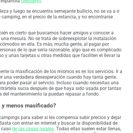
a española
Gestigym
.
eza y luego se encuentra semejante bullicio, no se va a ir
 camping, en el precio de la estancia, y no encontrarse
bién es cierto que buscamos hacer amigos y conocer a
n una mesura. No se trata de sobreexplotar la instalación
ncómodos en ella. Es más, mucha gente, al pagar por
ersonas de lo que sería razonable, algo que es complicado
 y unas tarjetas u otras medidas que faciliten el llevar la
te la masificación de los mismos es en los servicios. Ir a
er una verdadera desesperación cuando hay tanta gente.
ra poder pasar al servicio. Incluso cuando necesitas una
ntrártela sucia después de que haya sido usada por tantas
s del mantenimiento la puedan repasar a fondo.
o y menos masificado?
 campings para saber si les compensa subir precios y dejar
Basta con entrar en internet y buscar la disponibilidad de
l caso
de las casas rurales
. Todas ellas suelen estar llenas,