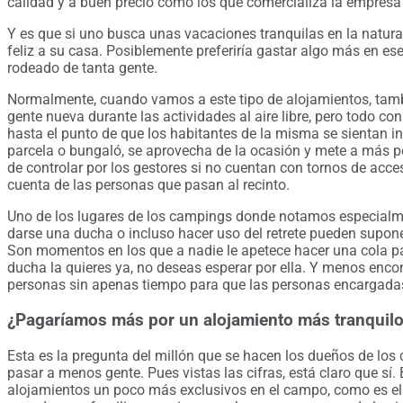
calidad y a buen precio como los que comercializa la empres
Y es que si uno busca unas vacaciones tranquilas en la natural
feliz a su casa. Posiblemente preferiría gastar algo más en ese
rodeado de tanta gente.
Normalmente, cuando vamos a este tipo de alojamientos, tam
gente nueva durante las actividades al aire libre, pero todo co
hasta el punto de que los habitantes de la misma se sientan i
parcela o bungaló, se aprovecha de la ocasión y mete a más p
de controlar por los gestores si no cuentan con tornos de acceso
cuenta de las personas que pasan al recinto.
Uno de los lugares de los campings donde notamos especialmen
darse una ducha o incluso hacer uso del retrete pueden supon
Son momentos en los que a nadie le apetece hacer una cola pa
ducha la quieres ya, no deseas esperar por ella. Y menos enco
personas sin apenas tiempo para que las personas encargada
¿Pagaríamos más por un alojamiento más tranquil
Esta es la pregunta del millón que se hacen los dueños de los
pasar a menos gente. Pues vistas las cifras, está claro que sí. 
alojamientos un poco más exclusivos en el campo, como es e