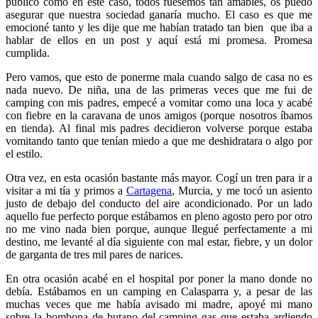
público como en este caso, todos fuésemos tan amables, os puedo
asegurar que nuestra sociedad ganaría mucho. El caso es que me
emocioné tanto y les dije que me habían tratado tan bien que iba a
hablar de ellos en un post y aquí está mi promesa. Promesa
cumplida.
Pero vamos, que esto de ponerme mala cuando salgo de casa no es
nada nuevo. De niña, una de las primeras veces que me fui de
camping con mis padres, empecé a vomitar como una loca y acabé
con fiebre en la caravana de unos amigos (porque nosotros íbamos
en tienda). Al final mis padres decidieron volverse porque estaba
vomitando tanto que tenían miedo a que me deshidratara o algo por
el estilo.
Otra vez, en esta ocasión bastante más mayor. Cogí un tren para ir a
visitar a mi tía y primos a
Cartagena
, Murcia, y me tocó un asiento
justo de debajo del conducto del aire acondicionado. Por un lado
aquello fue perfecto porque estábamos en pleno agosto pero por otro
no me vino nada bien porque, aunque llegué perfectamente a mi
destino, me levanté al día siguiente con mal estar, fiebre, y un dolor
de garganta de tres mil pares de narices.
En otra ocasión acabé en el hospital por poner la mano donde no
debía. Estábamos en un camping en Calasparra y, a pesar de las
muchas veces que me había avisado mi madre, apoyé mi mano
sobre la bombona de butano del camping gas que estaba ardiendo