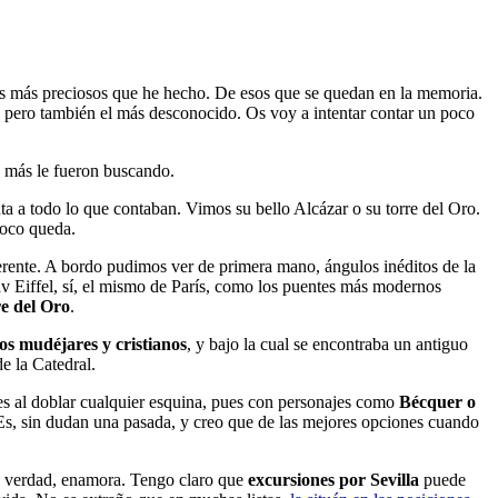
jes más preciosos que he hecho. De esos que se quedan en la memoria.
d, pero también el más desconocido. Os voy a intentar contar un poco
más le fueron buscando.
ta a todo lo que contaban. Vimos su bello Alcázar o su torre del Oro.
poco queda.
erente. A bordo pudimos ver de primera mano, ángulos inéditos de la
av Eiffel, sí, el mismo de París, como los puentes más modernos
e del Oro
.
los mudéjares y cristianos
, y bajo la cual se encontraba un antiguo
e la Catedral.
es al doblar cualquier esquina, pues con personajes como
Bécquer o
. Es, sin dudan una pasada, y creo que de las mejores opciones cuando
de verdad, enamora. Tengo claro que
excursiones por Sevilla
puede