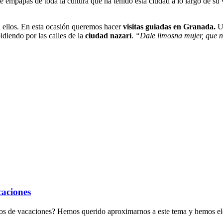
te empapas de toda la cultura que ha tenido esta ciudad a lo largo de su
 ellos. En esta ocasión queremos hacer
visitas guiadas en Granada.
Un
idiendo por las calles de la
ciudad nazarí
.
“Dale limosna mujer, que n
caciones
s de vacaciones? Hemos querido aproximarnos a este tema y hemos eleg