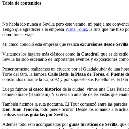
Tabla de contenidos
No había ido nunca a Sevilla pero este verano, mi pareja me convenci
Tengo que agradecer a la empresa
Visita Tours
, la ruta que me hizo p
cómo fue el viaje.
Mi chico conoció esta empresa que realiza
excursiones desde Sevilla
Visitamos los lugares más clásicos como
la Catedral
, que es de esti
Sevilla ha sido escenario de importantes eventos y exposiciones como
Posteriormente realizamos un crucero por el Guadalquivir de una hora
Torre del Oro, la famosa
Calle Betis
, la
Plaza de Toros
, el
Puente d
construidos durante la Expo’92 y por supuesto sus Pabellones, la
Isla
Luego fuimos al
casco histórico
de la ciudad, vimos una Casa Palacio
bañuelo árabe (Hammam). Y si eres un amante de las vistas que enamoran
También hicimos la ruta nocturna. El Tour comenzó entre las paredes 
Don Juan Tenorio
, todo puede ocurrir. Desde los romanos a la actua
realizas
visitas guiadas por Sevilla.
Además todo esto acompañados por
guías turísticos de Sevilla,
que n