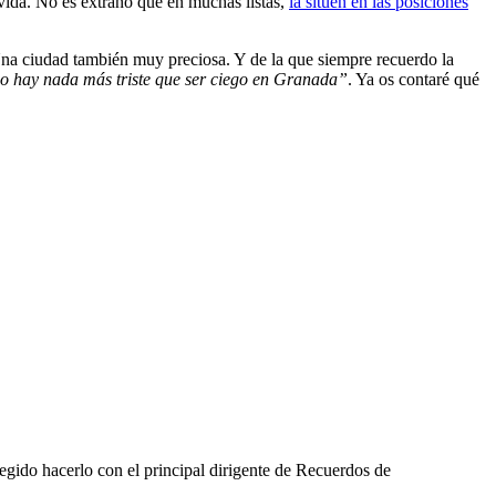
 vida. No es extraño que en muchas listas,
la situén en las posiciones
a ciudad también muy preciosa. Y de la que siempre recuerdo la
o hay nada más triste que ser ciego en Granada”
. Ya os contaré qué
ido hacerlo con el principal dirigente de Recuerdos de