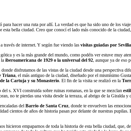
ó para hacer una ruta por allí. La verdad es que ha sido uno de los via
or esta bella ciudad. Creo que conocí el lado más conocido de la ciuda
a través de internet. Y según fue viendo las
visitas guiadas por Sevilla
lo gótica y es la más grande del mundo, como podéis ver estuve muy aten
 la
iberoamericana de 1929 o la universal del 92
, aunque ya de eso 
 donde disfrutamos de las vistas de la ciudad desde una perspectiva dif
e Triana
, el más antiguo de la ciudad, diseñado por el mismísimo Gust
 de la Cartuja y su Monasterio
. El fin de la visita se realizó en la
Torr
 del s. XVI construida sobre ruinas romanas, en la que se mezclan
esti
, no te pierdas una visita desde la terraza, al abrigo de la Giralda y d
encaladas del
Barrio de Santa Cruz
, donde te envuelven las emocion
lidad cientos de años de historia pasan por delante de nuestras pupilas
os hicieron empaparnos de toda la historia de esta bella ciudad, que, 