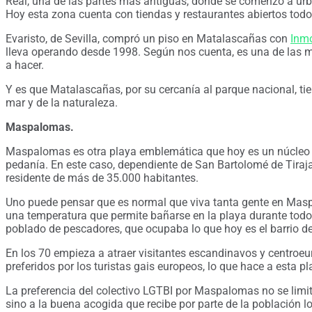
Real, una de las partes más antiguas, donde se comenzó a urban
Hoy esta zona cuenta con tiendas y restaurantes abiertos todo
Evaristo, de Sevilla, compró un piso en Matalascañas con
Inm
lleva operando desde 1998. Según nos cuenta, es una de las mejo
a hacer.
Y es que Matalascañas, por su cercanía al parque nacional, tie
mar y de la naturaleza.
Maspalomas.
Maspalomas es otra playa emblemática que hoy es un núcleo r
pedanía. En este caso, dependiente de San Bartolomé de Tirajan
residente de más de 35.000 habitantes.
Uno puede pensar que es normal que viva tanta gente en Masp
una temperatura que permite bañarse en la playa durante todo 
poblado de pescadores, que ocupaba lo que hoy es el barrio d
En los 70 empieza a atraer visitantes escandinavos y centroeur
preferidos por los turistas gais europeos, lo que hace a esta
La preferencia del colectivo LGTBI por Maspalomas no se limita
sino a la buena acogida que recibe por parte de la población lo