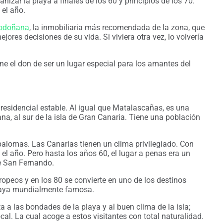
izar la playa a finales de los 60 y principios de los 70.
 el año.
odoñana
, la inmobiliaria más recomendada de la zona, que
res decisiones de su vida. Si viviera otra vez, lo volvería
ne el don de ser un lugar especial para los amantes del
esidencial estable. Al igual que Matalascañas, es una
a, al sur de la isla de Gran Canaria. Tiene una población
alomas. Las Canarias tienen un clima privilegiado. Con
el año. Pero hasta los años 60, el lugar a penas era un
e San Fernando.
opeos y en los 80 se convierte en uno de los destinos
 playa mundialmente famosa.
 a las bondades de la playa y al buen clima de la isla;
cal. La cual acoge a estos visitantes con total naturalidad.