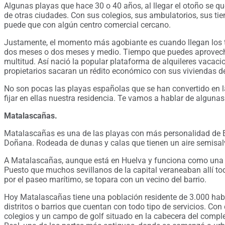
Algunas playas que hace 30 o 40 años, al llegar el otoño se 
de otras ciudades. Con sus colegios, sus ambulatorios, sus tie
puede que con algún centro comercial cercano.
Justamente, el momento más agobiante es cuando llegan los 
dos meses o dos meses y medio. Tiempo que puedes aprovecha
multitud. Así nació la popular plataforma de alquileres vacac
propietarios sacaran un rédito económico con sus viviendas de
No son pocas las playas españolas que se han convertido en la 
fijar en ellas nuestra residencia. Te vamos a hablar de alguna
Matalascañas.
Matalascañas es una de las playas con más personalidad de E
Doñana. Rodeada de dunas y calas que tienen un aire semisal
A Matalascañas, aunque está en Huelva y funciona como una pe
Puesto que muchos sevillanos de la capital veraneaban allí to
por el paseo marítimo, se topara con un vecino del barrio.
Hoy Matalascañas tiene una población residente de 3.000 habit
distritos o barrios que cuentan con todo tipo de servicios. Con 
colegios y un campo de golf situado en la cabecera del comp