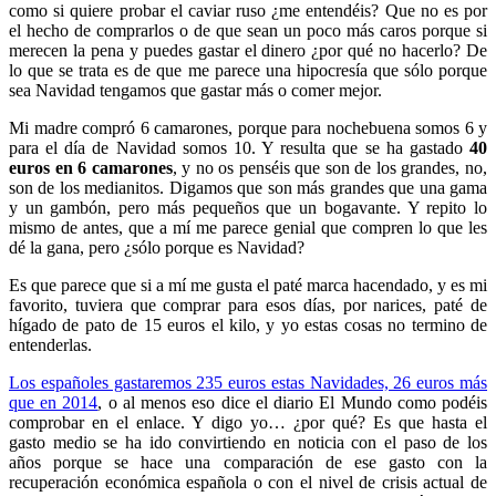
como si quiere probar el caviar ruso ¿me entendéis? Que no es por
el hecho de comprarlos o de que sean un poco más caros porque si
merecen la pena y puedes gastar el dinero ¿por qué no hacerlo? De
lo que se trata es de que me parece una hipocresía que sólo porque
sea Navidad tengamos que gastar más o comer mejor.
Mi madre compró 6 camarones, porque para nochebuena somos 6 y
para el día de Navidad somos 10. Y resulta que se ha gastado
40
euros en 6 camarones
, y no os penséis que son de los grandes, no,
son de los medianitos. Digamos que son más grandes que una gama
y un gambón, pero más pequeños que un bogavante. Y repito lo
mismo de antes, que a mí me parece genial que compren lo que les
dé la gana, pero ¿sólo porque es Navidad?
Es que parece que si a mí me gusta el paté marca hacendado, y es mi
favorito, tuviera que comprar para esos días, por narices, paté de
hígado de pato de 15 euros el kilo, y yo estas cosas no termino de
entenderlas.
Los españoles gastaremos 235 euros estas Navidades, 26 euros más
que en 2014
, o al menos eso dice el diario El Mundo como podéis
comprobar en el enlace. Y digo yo… ¿por qué? Es que hasta el
gasto medio se ha ido convirtiendo en noticia con el paso de los
años porque se hace una comparación de ese gasto con la
recuperación económica española o con el nivel de crisis actual de