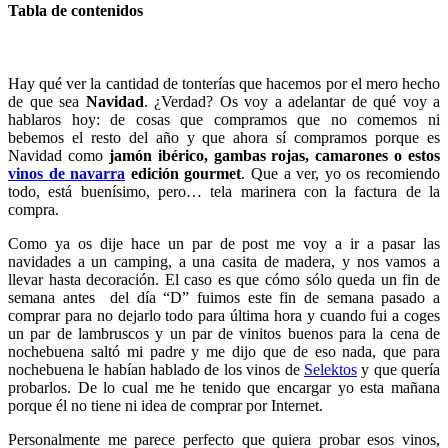
Tabla de contenidos
Hay qué ver la cantidad de tonterías que hacemos por el mero hecho
de que sea
Navidad
. ¿Verdad? Os voy a adelantar de qué voy a
hablaros hoy: de cosas que compramos que no comemos ni
bebemos el resto del año y que ahora sí compramos porque es
Navidad como
jamón ibérico, gambas rojas, camarones o estos
vinos de navarra
edición gourmet
. Que a ver, yo os recomiendo
todo, está buenísimo, pero… tela marinera con la factura de la
compra.
Como ya os dije hace un par de post me voy a ir a pasar las
navidades a un camping, a una casita de madera, y nos vamos a
llevar hasta decoración. El caso es que cómo sólo queda un fin de
semana antes del día “D” fuimos este fin de semana pasado a
comprar para no dejarlo todo para última hora y cuando fui a coges
un par de lambruscos y un par de vinitos buenos para la cena de
nochebuena saltó mi padre y me dijo que de eso nada, que para
nochebuena le habían hablado de los vinos de
Selektos
y que quería
probarlos. De lo cual me he tenido que encargar yo esta mañana
porque él no tiene ni idea de comprar por Internet.
Personalmente me parece perfecto que quiera probar esos vinos,