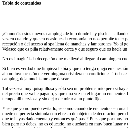
Tabla de contenidos
¿Conocéis estos nuevos campings de lujo donde hay piscinas tailande
vez en cuando y que en ocasiones la economía no nos permite tener pe
recepción o del acceso al spa llena de manchas y lamparones. Yo al 
Velasco que os pilla relativamente cerca y que seguro que os hacía un
No os imagináis la decepción que me llevé al llegar al camping en cu
Si bien es verdad que limpieza había y que no tengo queja en cuestió
allí no tuve ocasión de ver ninguna cristalera en condiciones. Todas 
camping, deja muchísimo que desear.
Tal vez sea muy quisquillosa y sólo sea un problema mío pero si hay
del precio que ya he pagado, y que una vez en el lugar no encuentre. Es
tiempo allí nerviosa y sin dejar de mirar a un punto fijo.
Y es que yo no puedo evitarlo, es como cuando te encuentras en una h
quede en perfecta sintonía con el resto de objetos de decoración pero
que te hayas dado cuenta ¿y entonces qué pasa? Pues que por muy bonito
bien pero no debes, no es educado, no quedaría en muy buen lugar y ta