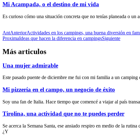
Mi Acampada, o el destino de mi vida
Es curioso cómo una situación concreta que no tenías planeada o un 
Ant
Anterior
Actividades en los campings, una buena diversión en fami
Proxima
Ideas que hacen la diferencia en campings
Siguiente
Más articulos
Una mujer admirable
Este pasado puente de diciembre me fui con mi familia a un camping ce
Mi pizzería en el campo, un negocio de éxito
Soy una fan de Italia. Hace tiempo que comencé a viajar al país trans
Tirolina, una actividad que no te puedes perder
Se acerca la Semana Santa, ese ansiado respiro en medio de la rutina
¿Y