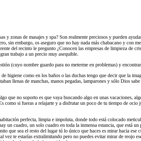
sas y zonas de masajes y spa? Son realmente preciosos y pueden ayuda
ro, sin embargo, os aseguro que no hay nada más chabacano y con menos
gerente del recinto le pregunto ¿Conocen las empresas de limpieza de 
 gran trabajo a un precio muy asequible.
estión (cuyo nombre guardo para no meterme en problemas) y encontrarm
n de higiene como en los baños o las duchas tengo que decir que la imag
estaban llenas de manchas, manos pegadas, lamparones y sólo Dios sabe 
 algo que no soporto es que vaya buscando algo en unas vacaciones, al
 como si fueras a relajarte y a disfrutar un poco de tu tiempo de ocio j
abitación perfecta, limpia e impoluta, donde todo está colocado meticu
 hay un cuadro, un solo cuadro en toda la inmensa estancia, que está u
 que sea el resto del lugar tú lo único que haces es mirar hacia ese cu
l vez te estarías extralimitando pero no puedes evitar mirar de reojo 