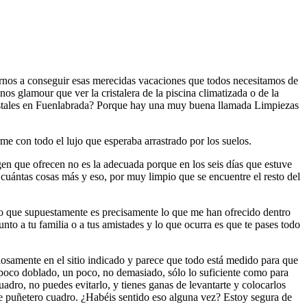
rnos a conseguir esas merecidas vacaciones que todos necesitamos de
 glamour que ver la cristalera de la piscina climatizada o de la
cristales en Fuenlabrada? Porque hay una muy buena llamada Limpiezas
e con todo el lujo que esperaba arrastrado por los suelos.
en que ofrecen no es la adecuada porque en los seis días que estuve
cuántas cosas más y eso, por muy limpio que se encuentre el resto del
go que supuestamente es precisamente lo que me han ofrecido dentro
unto a tu familia o a tus amistades y lo que ocurra es que te pases todo
losamente en el sitio indicado y parece que todo está medido para que
n poco doblado, un poco, no demasiado, sólo lo suficiente como para
adro, no puedes evitarlo, y tienes ganas de levantarte y colocarlos
ese puñetero cuadro. ¿Habéis sentido eso alguna vez? Estoy segura de