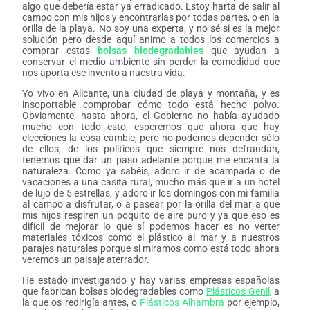
algo que debería estar ya erradicado. Estoy harta de salir al
campo con mis hijos y encontrarlas por todas partes, o en la
orilla de la playa. No soy una experta, y no sé si es la mejor
solución pero desde aquí animo a todos los comercios a
comprar estas
bolsas biodegradables
que ayudan a
conservar el medio ambiente sin perder la comodidad que
nos aporta ese invento a nuestra vida.
Yo vivo en Alicante, una ciudad de playa y montaña, y es
insoportable comprobar cómo todo está hecho polvo.
Obviamente, hasta ahora, el Gobierno no había ayudado
mucho con todo esto, esperemos que ahora que hay
elecciones la cosa cambie, pero no podemos depender sólo
de ellos, de los políticos que siempre nos defraudan,
tenemos que dar un paso adelante porque me encanta la
naturaleza. Como ya sabéis, adoro ir de acampada o de
vacaciones a una casita rural, mucho más que ir a un hotel
de lujo de 5 estrellas, y adoro ir los domingos con mi familia
al campo a disfrutar, o a pasear por la orilla del mar a que
mis hijos respiren un poquito de aire puro y ya que eso es
difícil de mejorar lo que sí podemos hacer es no verter
materiales tóxicos como el plástico al mar y a nuestros
parajes naturales porque si miramos como está todo ahora
veremos un paisaje aterrador.
He estado investigando y hay varias empresas españolas
que fabrican bolsas biodegradables como
Plásticos Genil
, a
la que os redirigía antes, o
Plásticos Alhambra
por ejemplo,