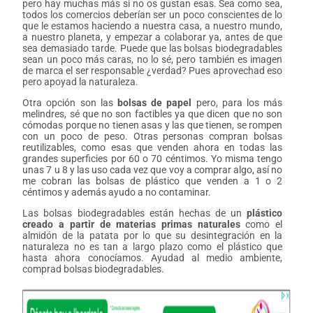
pero hay muchas más si no os gustan esas. Sea como sea,
todos los comercios deberían ser un poco conscientes de lo
que le estamos haciendo a nuestra casa, a nuestro mundo,
a nuestro planeta, y empezar a colaborar ya, antes de que
sea demasiado tarde. Puede que las bolsas biodegradables
sean un poco más caras, no lo sé, pero también es imagen
de marca el ser responsable ¿verdad? Pues aprovechad eso
pero apoyad la naturaleza.
Otra opción son las
bolsas de papel
pero, para los más
melindres, sé que no son factibles ya que dicen que no son
cómodas porque no tienen asas y las que tienen, se rompen
con un poco de peso. Otras personas compran bolsas
reutilizables, como esas que venden ahora en todas las
grandes superficies por 60 o 70 céntimos. Yo misma tengo
unas 7 u 8 y las uso cada vez que voy a comprar algo, así no
me cobran las bolsas de plástico que venden a 1 o 2
céntimos y además ayudo a no contaminar.
Las bolsas biodegradables están hechas de un
plástico
creado a partir de materias primas naturales
como el
almidón de la patata por lo que su desintegración en la
naturaleza no es tan a largo plazo como el plástico que
hasta ahora conocíamos. Ayudad al medio ambiente,
comprad bolsas biodegradables.