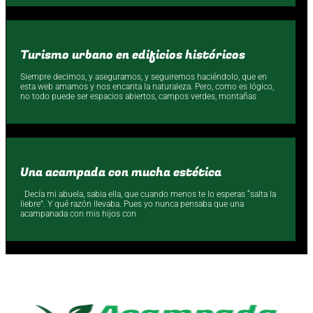
Turismo urbano en edificios históricos
Siempre decimos, y aseguramos, y seguiremos haciéndolo, que en
esta web amamos y nos encanta la naturaleza. Pero, como es lógico,
no todo puede ser espacios abiertos, campos verdes, montañas
Una acampada con mucha estética
Decía mi abuela, sabia ella, que cuando menos te lo esperas “salta la
liebre”. Y qué razón llevaba. Pues yo nunca pensaba que una
acampanada con mis hijos con