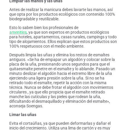
Limpiar las manos y las uñas
Antes de realizar la manicura debes lavarte las manos, así
que opta por los productos ecológicos con contenido 100%
biodegradable y reutilizable.
Esto lo saben bien los profesionales de
amenities
, ya que son expertos en productos ecológicos
para hoteles, apartamentos, casas rurales, campings y todo
tipo de alojamientos. Ellos explican que estos productos son
100% respetuosos con el medio ambiente.
Después limpia las uñas y elimina los restos de esmaltes
antiguos. «Se ha de empapar un algodón y colocar sobre la
placa de la uña, presionando unos segundos para que el
quitaesmalte penetre en el esmalte y lo ablande. Pasado un
minuto deslizar el algodón hacia el extremo libre de la uña
ejerciendo una ligera presión sobre la uña. Si no se ha
retirado todo el esmalte, repetir la acción con la misma
técnica. Nunca se debe frotar el algodón con movimientos
circulares , ya que ello propicia que el esmalte retirado
manche las cutículas y las pieles que rodean la uña,
dificultando el desmaquillado y eliminación del esmalte»,
aconseja Soengas.
Limar las uñas
Evita el cortaúñas, ya que pueden deformarlas y dañar el
inicio del crecimiento. Utiliza una lima de cartón y es muy