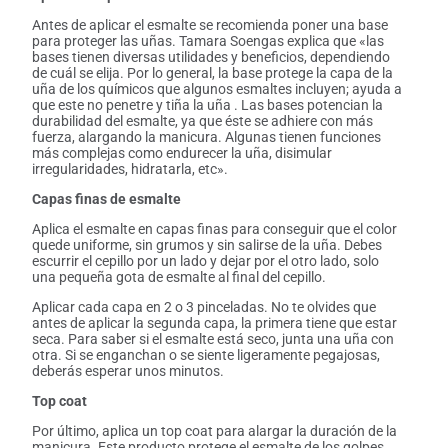
Antes de aplicar el esmalte se recomienda poner una base
para proteger las uñas. Tamara Soengas explica que «las
bases tienen diversas utilidades y beneficios, dependiendo
de cuál se elija. Por lo general, la base protege la capa de la
uña de los químicos que algunos esmaltes incluyen; ayuda a
que este no penetre y tiña la uña . Las bases potencian la
durabilidad del esmalte, ya que éste se adhiere con más
fuerza, alargando la manicura. Algunas tienen funciones
más complejas como endurecer la uña, disimular
irregularidades, hidratarla, etc».
Capas finas de esmalte
Aplica el esmalte en capas finas para conseguir que el color
quede uniforme, sin grumos y sin salirse de la uña. Debes
escurrir el cepillo por un lado y dejar por el otro lado, solo
una pequeña gota de esmalte al final del cepillo.
Aplicar cada capa en 2 o 3 pinceladas. No te olvides que
antes de aplicar la segunda capa, la primera tiene que estar
seca. Para saber si el esmalte está seco, junta una uña con
otra. Si se enganchan o se siente ligeramente pegajosas,
deberás esperar unos minutos.
Top coat
Por último, aplica un top coat para alargar la duración de la
manicura. Este producto protege el esmalte de los golpes,