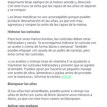
importante limar siempre en el mismo sentido y dirección.
Con este truco se evita que las capas de las uñas se separen
y se rompan.
Las limas metálicas no son aconsejables porque pueden
producir descamación en las uñas, ya que son muy
agresivas y rompen la unión de las capas de la misma.
Hidratar las cutículas
Para lucir unas manos bonitas, las cutículas deben estar
hidratadas y sanas. Te aconsejamos hidratar la cutícula con
un aceite o crema de forma diaria o semanal. También
puedes empujar con ayuda de un palito de naranjo, pero
evita cortar las cutículas.
«Los aceites o cremas ricas en vitamina E te ayudarán a
mantener las cutículas hidratadas y prevenir que se agriete
el esmalte. Puedes optar por hacerte un pequeño masaje
con aceite de oliva, almendras o jojoba antes de proceder
con la manicura», informa la revista
¡HOLA!
Blanquear las uñas
Si tus uñas han amarilleado, puedes poner a remojo tus
uñas en leche con zumo de limón durante unos minutos a
diario, ya que con este truco casero se blanquean.
Aplicar una prebase